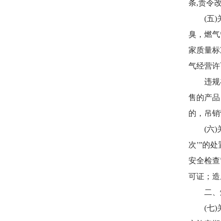
条,责令
(五)关
臭，燃气
家质量标
气经营许
违规在
售的产品
的，吊销
(六)关
次’”的
安全检查
可证；造
二、燃
(七)关