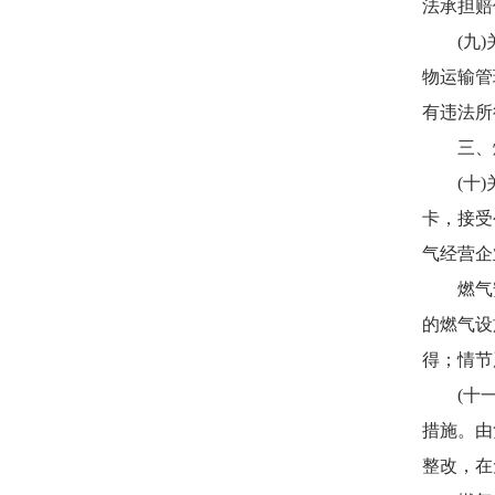
法承担赔
(九)关
物运输管
有违法所
三、燃
(十)关
卡，接受
气经营企
燃气安全
的燃气设
得；情节
(十一)
措施。由
整改，在