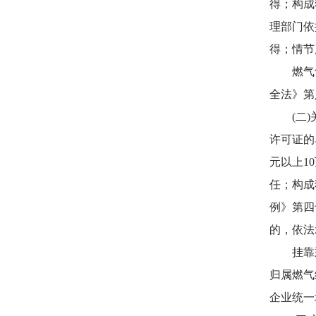
得；构成
理部门依
得；情节
燃气气瓶
全法》第
(二)关
许可证的
元以上1
任；构成
例》第四
的，依法
挂靠瓶装
归属燃气
企业统一