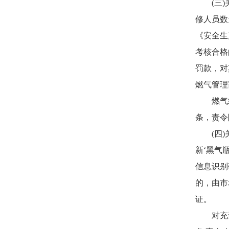
(三)关
修人员数
《安全生
考核合格
罚款，对
燃气管理
燃气经
条，责令
(四)关
新‘黑气
信息识别
的，由市
证。
对充装