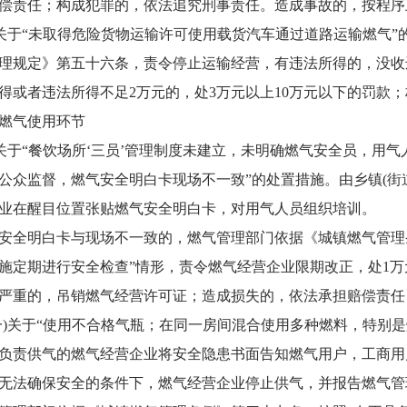
偿责任；构成犯罪的，依法追究刑事责任。造成事故的，按程序
于“未取得危险货物运输许可使用载货汽车通过道路运输燃气”
理规定》第五十六条，责令停止运输经营，有违法所得的，没收违
得或者违法所得不足2万元的，处3万元以上10万元以下的罚款
气使用环节
于“餐饮场所‘三员’管理制度未建立，未明确燃气安全员，用
公众监督，燃气安全明白卡现场不一致”的处置措施。由乡镇(街
业在醒目位置张贴燃气安全明白卡，对用气人员组织培训。
明白卡与现场不一致的，燃气管理部门依据《城镇燃气管理条
施定期进行安全检查”情形，责令燃气经营企业限期改正，处1万
严重的，吊销燃气经营许可证；造成损失的，依法承担赔偿责任
关于“使用不合格气瓶；在同一房间混合使用多种燃料，特别是
负责供气的燃气经营企业将安全隐患书面告知燃气用户，工商用
无法确保安全的条件下，燃气经营企业停止供气，并报告燃气管