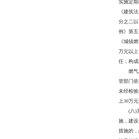
实施定期
《建筑法
分之二以
例》第五
《城镇燃
万元以上
任；构成
燃气压
管部门依
未经检验
上30万
(八)关
施，建设
措施的，