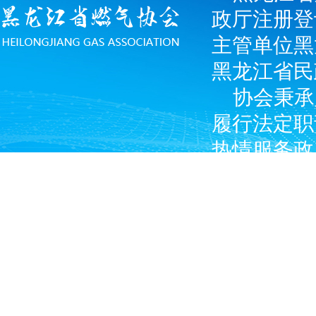
政厅注册登
主管单位黑
黑龙江省民
协会秉承
履行法定职
热情服务政
广大燃气经
产企业和涉
Copyright © 2024 